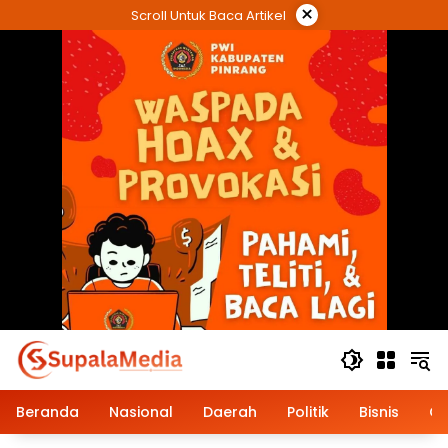
Langsung
×
Scroll Untuk Baca Artikel
ke
konten
Beranda
Nasional
Daerah
Politik
Bisnis
Op