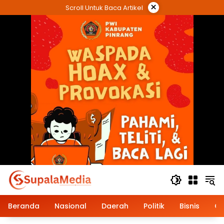
Langsung
×
Scroll Untuk Baca Artikel
ke
konten
Beranda
Nasional
Daerah
Politik
Bisnis
Op