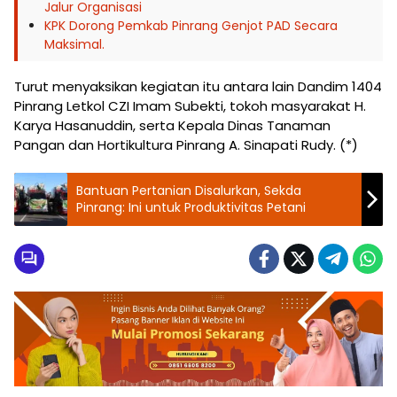
Jalur Organisasi
KPK Dorong Pemkab Pinrang Genjot PAD Secara
Maksimal.
Turut menyaksikan kegiatan itu antara lain Dandim 1404
Pinrang Letkol CZI Imam Subekti, tokoh masyarakat H.
Karya Hasanuddin, serta Kepala Dinas Tanaman
Pangan dan Hortikultura Pinrang A. Sinapati Rudy. (*)
Bantuan Pertanian Disalurkan, Sekda
Pinrang: Ini untuk Produktivitas Petani