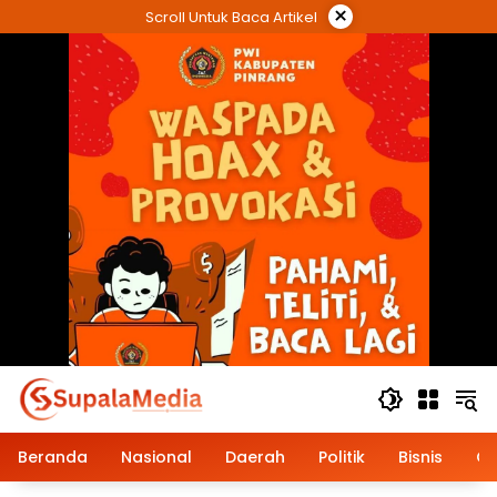
Langsung
×
Scroll Untuk Baca Artikel
ke
konten
Beranda
Nasional
Daerah
Politik
Bisnis
Op