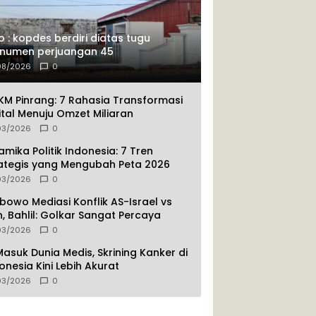
o : kopdes berdiri diatas tugu
numen perjuangan 45
08/2026
0
M Pinrang: 7 Rahasia Transformasi
ital Menuju Omzet Miliaran
03/2026
0
amika Politik Indonesia: 7 Tren
ategis yang Mengubah Peta 2026
03/2026
0
bowo Mediasi Konflik AS-Israel vs
n, Bahlil: Golkar Sangat Percaya
03/2026
0
Masuk Dunia Medis, Skrining Kanker di
onesia Kini Lebih Akurat
03/2026
0