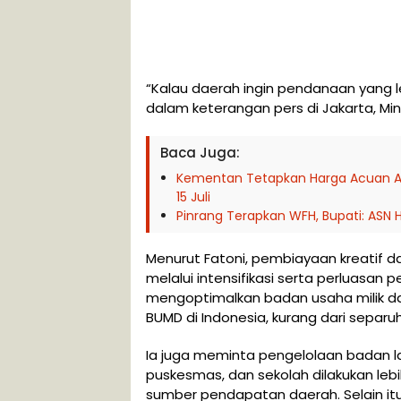
“Kalau daerah ingin pendanaan yang le
dalam keterangan pers di Jakarta, Mi
Baca Juga:
Kementan Tetapkan Harga Acuan Aya
15 Juli
Pinrang Terapkan WFH, Bupati: ASN H
Menurut Fatoni, pembiayaan kreatif dap
melalui intensifikasi serta perluasan
mengoptimalkan badan usaha milik dae
BUMD di Indonesia, kurang dari separu
Ia juga meminta pengelolaan badan l
puskesmas, dan sekolah dilakukan leb
sumber pendapatan daerah. Selain i