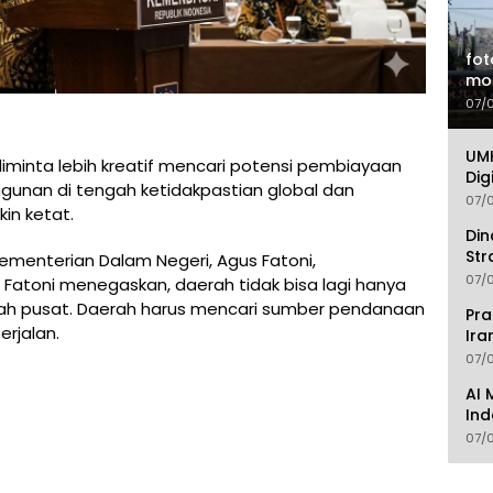
fot
mo
07/
UMK
minta lebih kreatif mencari potensi pembiayaan
Dig
unan di tengah ketidakpastian global dan
07/
in ketat.
Din
Str
Kementerian Dalam Negeri, Agus Fatoni,
07/
 Fatoni menegaskan, daerah tidak bisa lagi hanya
tah pusat. Daerah harus mencari sumber pendanaan
Pra
rjalan.
Ira
07/
AI 
Ind
07/