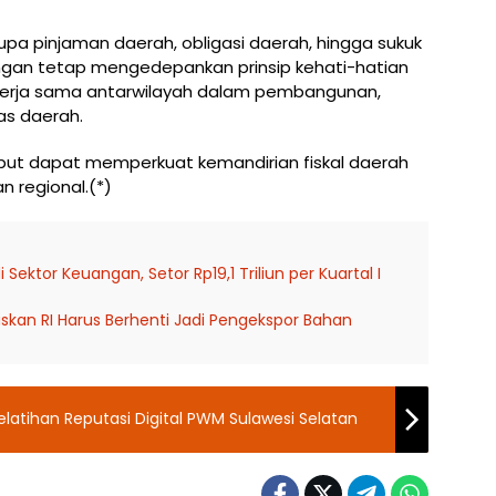
upa pinjaman daerah, obligasi daerah, hingga sukuk
ngan tetap mengedepankan prinsip kehati-hatian
 kerja sama antarwilayah dalam pembangunan,
tas daerah.
ebut dapat memperkuat kemandirian fiskal daerah
 regional.(*)
i Sektor Keuangan, Setor Rp19,1 Triliun per Kuartal I
skan RI Harus Berhenti Jadi Pengekspor Bahan
Pelatihan Reputasi Digital PWM Sulawesi Selatan