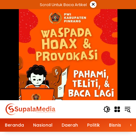
Langsung
×
Scroll Untuk Baca Artikel
ke
konten
Beranda
Nasional
Daerah
Politik
Bisnis
Op