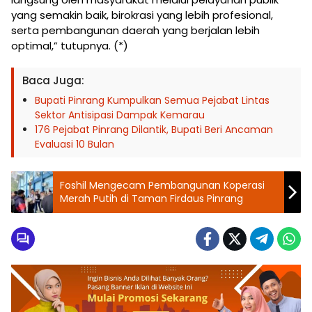
yang semakin baik, birokrasi yang lebih profesional,
serta pembangunan daerah yang berjalan lebih
optimal,” tutupnya. (*)
Baca Juga:
Bupati Pinrang Kumpulkan Semua Pejabat Lintas
Sektor Antisipasi Dampak Kemarau
176 Pejabat Pinrang Dilantik, Bupati Beri Ancaman
Evaluasi 10 Bulan
Foshil Mengecam Pembangunan Koperasi
Merah Putih di Taman Firdaus Pinrang