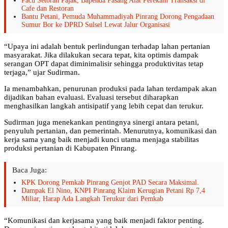
Pacu Setoran Pajak, Bapenda Pasang Alat Perekam Transaksi di
Cafe dan Restoran
Bantu Petani, Pemuda Muhammadiyah Pinrang Dorong Pengadaan
Sumur Bor ke DPRD Sulsel Lewat Jalur Organisasi
“Upaya ini adalah bentuk perlindungan terhadap lahan pertanian
masyarakat. Jika dilakukan secara tepat, kita optimis dampak
serangan OPT dapat diminimalisir sehingga produktivitas tetap
terjaga,” ujar Sudirman.
Ia menambahkan, penurunan produksi pada lahan terdampak akan
dijadikan bahan evaluasi. Evaluasi tersebut diharapkan
menghasilkan langkah antisipatif yang lebih cepat dan terukur.
Sudirman juga menekankan pentingnya sinergi antara petani,
penyuluh pertanian, dan pemerintah. Menurutnya, komunikasi dan
kerja sama yang baik menjadi kunci utama menjaga stabilitas
produksi pertanian di Kabupaten Pinrang.
Baca Juga:
KPK Dorong Pemkab Pinrang Genjot PAD Secara Maksimal.
Dampak El Nino, KNPI Pinrang Klaim Kerugian Petani Rp 7,4
Miliar, Harap Ada Langkah Terukur dari Pemkab
“Komunikasi dan kerjasama yang baik menjadi faktor penting.