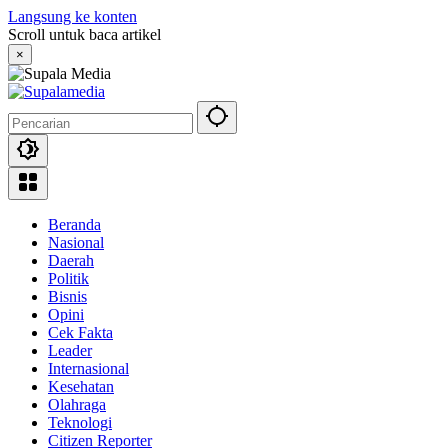
Langsung ke konten
Scroll untuk baca artikel
×
Beranda
Nasional
Daerah
Politik
Bisnis
Opini
Cek Fakta
Leader
Internasional
Kesehatan
Olahraga
Teknologi
Citizen Reporter