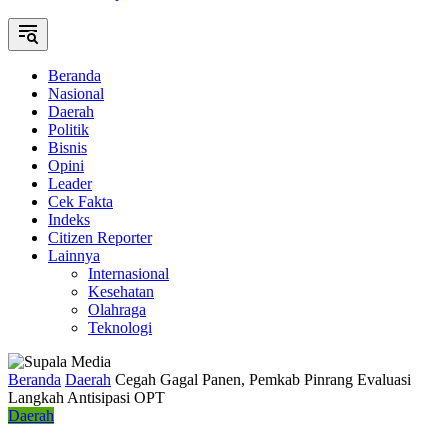
Beranda
Nasional
Daerah
Politik
Bisnis
Opini
Leader
Cek Fakta
Indeks
Citizen Reporter
Lainnya
Internasional
Kesehatan
Olahraga
Teknologi
Beranda
Daerah
Cegah Gagal Panen, Pemkab Pinrang Evaluasi
Langkah Antisipasi OPT
Daerah